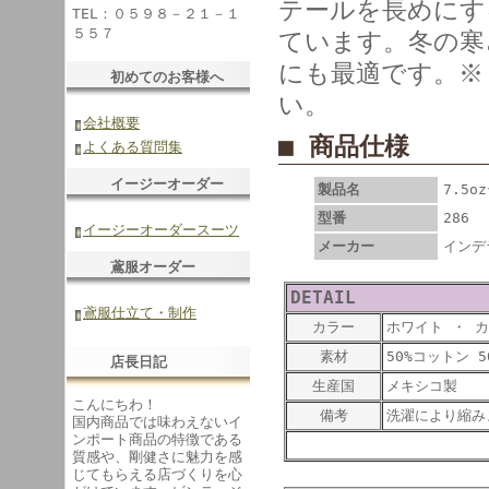
テールを長めにす
TEL：０５９８－２１－１
５５７
ています。冬の寒
にも最適です。※
初めてのお客様へ
い。
会社概要
■ 商品仕様
よくある質問集
イージーオーダー
製品名
7.5
型番
286
イージーオーダースーツ
メーカー
インデ
鳶服オーダー
DETAIL
鳶服仕立て・制作
カラー
ホワイト ・ カ
素材
50%コットン 
店長日記
生産国
メキシコ製
こんにちわ！
備考
洗濯により縮み
国内商品では味わえないイ
ンポート商品の特徴である
質感や、剛健さに魅力を感
じてもらえる店づくりを心