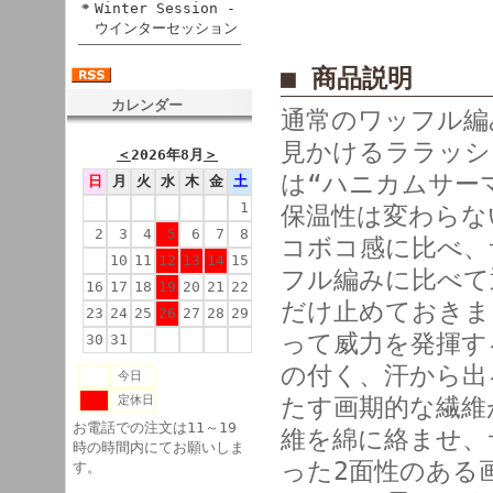
Winter Session -
ウインターセッション
■ 商品説明
カレンダー
通常のワッフル編
見かけるララッシ
＜
2026年8月
＞
は“ハニカムサー
日
月
火
水
木
金
土
1
保温性は変わらな
2
3
4
5
6
7
8
コボコ感に比べ、
9
10
11
12
13
14
15
フル編みに比べて
16
17
18
19
20
21
22
だけ止めておきま
23
24
25
26
27
28
29
って威力を発揮する
30
31
の付く、汗から出
今日
定休日
たす画期的な繊維が
お電話での注文は11～19
維を綿に絡ませ、
時の時間内にてお願いしま
った2面性のある
す。