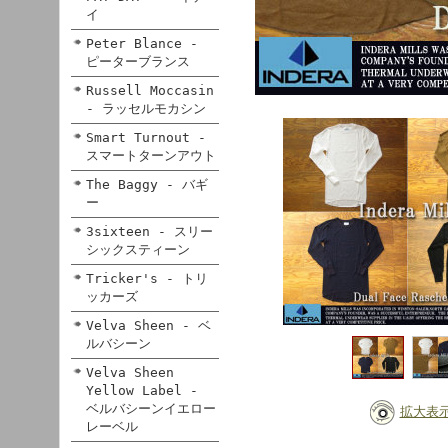
イ
Peter Blance -
ピーターブランス
Russell Moccasin
- ラッセルモカシン
Smart Turnout -
スマートターンアウト
The Baggy - バギ
ー
3sixteen - スリー
シックスティーン
Tricker's - トリ
ッカーズ
Velva Sheen - ベ
ルバシーン
Velva Sheen
Yellow Label -
ベルバシーンイエロー
拡大表
レーベル