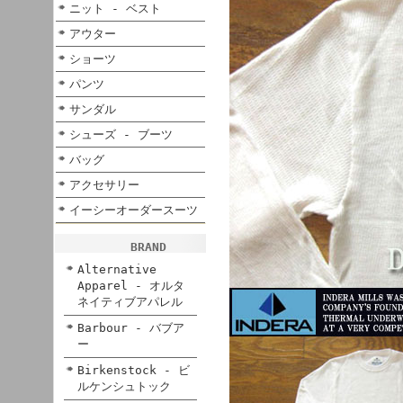
ニット - ベスト
アウター
ショーツ
パンツ
サンダル
シューズ - ブーツ
バッグ
アクセサリー
イーシーオーダースーツ
BRAND
Alternative
Apparel - オルタ
ネイティブアパレル
Barbour - バブア
ー
Birkenstock - ビ
ルケンシュトック