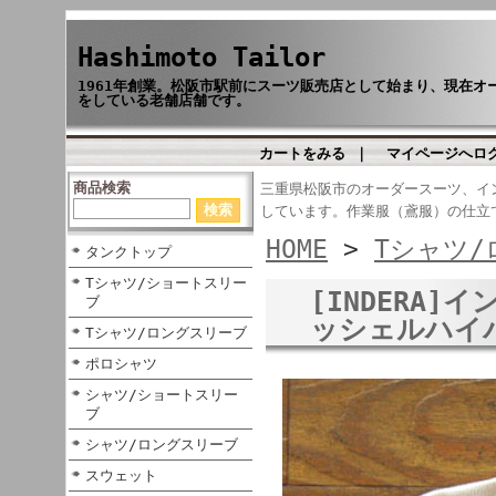
Hashimoto Tailor
1961年創業。松阪市駅前にスーツ販売店として始まり、現在
をしている老舗店舗です。
カートをみる
｜
マイページへロ
商品検索
三重県松阪市のオーダースーツ、イ
しています。作業服（鳶服）の仕立
HOME
>
Tシャツ
タンクトップ
Tシャツ/ショートスリー
[INDERA]
ブ
ッシェルハイ
Tシャツ/ロングスリーブ
ポロシャツ
シャツ/ショートスリー
ブ
シャツ/ロングスリーブ
スウェット