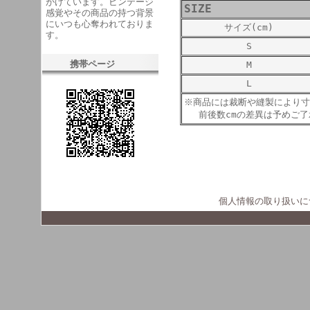
がけています。ビンテージ
SIZE
感覚やその商品の持つ背景
にいつも心奪われておりま
サイズ(cm)
す。
S
携帯ページ
M
L
※商品には裁断や縫製により寸
前後数cmの差異は予めご了
個人情報の取り扱いに