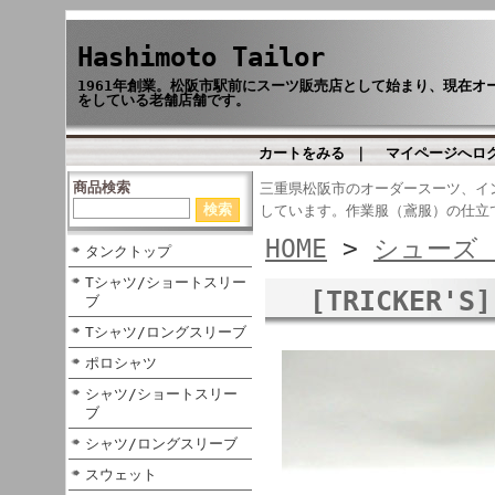
Hashimoto Tailor
1961年創業。松阪市駅前にスーツ販売店として始まり、現在
をしている老舗店舗です。
カートをみる
｜
マイページへロ
商品検索
三重県松阪市のオーダースーツ、イ
しています。作業服（鳶服）の仕立
HOME
>
シューズ 
タンクトップ
Tシャツ/ショートスリー
[TRICKER
ブ
Tシャツ/ロングスリーブ
ポロシャツ
シャツ/ショートスリー
ブ
シャツ/ロングスリーブ
スウェット