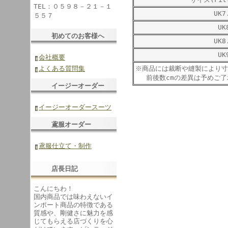
TEL：０５９８－２１－１
UK7
５５７
UK
初めてのお客様へ
UK8
UK
会社概要
よくある質問集
※商品には裁断や縫製により寸
前後数cmの差異は予めご了
イージーオーダー
イージーオーダースーツ
鳶服オーダー
鳶服仕立て・制作
店長日記
こんにちわ！
国内商品では味わえないイ
ンポート商品の特徴である
質感や、剛健さに魅力を感
じてもらえる店づくりを心