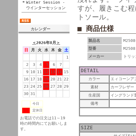
Winter Session -
すが、履きこむ程
ウインターセッション
トソール。
■ 商品仕様
カレンダー
製品名
M250
＜
2026年8月
＞
型番
M2508
日
月
火
水
木
金
土
メーカー
トリッ
1
2
3
4
5
6
7
8
DETAIL
9
10
11
12
13
14
15
カラー
エィコーンア
16
17
18
19
20
21
22
23
24
25
26
27
28
29
素材
カーフレザー
30
31
生産国
イングランド
備考
今日
定休日
お電話での注文は11～19
時の時間内にてお願いしま
SIZE
す。
サイズ(Fit