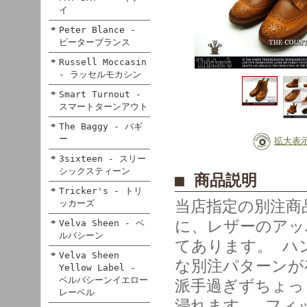
イ
Peter Blance -
ピーターブランス
Russell Moccasin
- ラッセルモカシン
Smart Turnout -
スマートターンアウト
The Baggy - バギ
ー
拡大表
3sixteen - スリー
シックスティーン
■ 商品説明
Tricker's - トリ
当店指定の別注商品
ッカーズ
に、レザーのアッ
Velva Sheen - ベ
ルバシーン
てあります。 ハ
Velva Sheen
な別注パターンが
Yellow Label -
ベルバシーンイエロー
派手過ぎずちょっ
レーベル
浸れます。 フィ