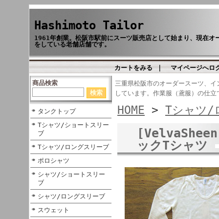
Hashimoto Tailor
1961年創業。松阪市駅前にスーツ販売店として始まり、現在
をしている老舗店舗です。
カートをみる
｜
マイページへロ
商品検索
三重県松阪市のオーダースーツ、イ
しています。作業服（鳶服）の仕立
HOME
>
Tシャツ
タンクトップ
Tシャツ/ショートスリー
[VelvaShe
ブ
ックTシャツ
Tシャツ/ロングスリーブ
ポロシャツ
シャツ/ショートスリー
ブ
シャツ/ロングスリーブ
スウェット