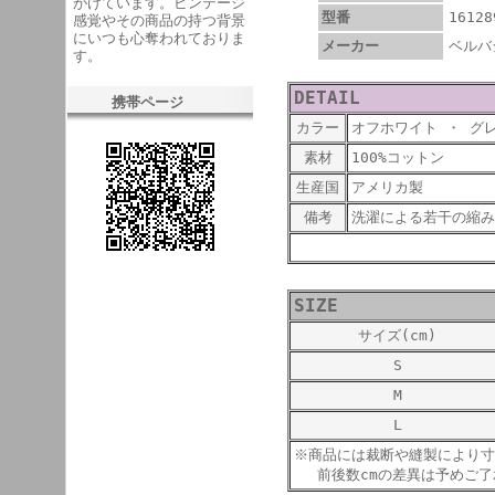
がけています。ビンテージ
型番
16128
感覚やその商品の持つ背景
にいつも心奪われておりま
メーカー
ベルバ
す。
DETAIL
携帯ページ
カラー
オフホワイト ・ グ
素材
100%コットン
生産国
アメリカ製
備考
洗濯による若干の縮み
SIZE
サイズ(cm)
S
M
L
※商品には裁断や縫製により寸
前後数cmの差異は予めご了