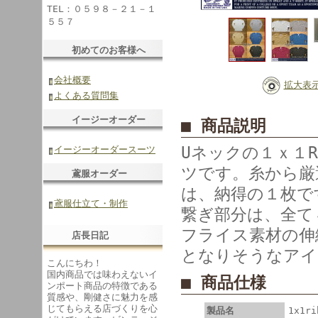
TEL：０５９８－２１－１
５５７
初めてのお客様へ
会社概要
拡大表
よくある質問集
イージーオーダー
■ 商品説明
Uネックの１ｘ１
イージーオーダースーツ
ツです。糸から厳
鳶服オーダー
は、納得の１枚で
鳶服仕立て・制作
繋ぎ部分は、全て
フライス素材の伸
店長日記
となりそうなアイ
こんにちわ！
国内商品では味わえないイ
■ 商品仕様
ンポート商品の特徴である
質感や、剛健さに魅力を感
じてもらえる店づくりを心
製品名
1x1r